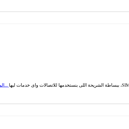
...الم