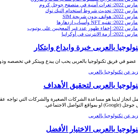
ثغرات أمنية في متصفح جوجل كروم
تحديث شروط استخدام التيك توك
هواتف بدون شريحة SIM
تقنيه NFT وأسباب ازدهارها
إخفاء ظهور عدد غير المعجبين على يوتيوب
أزمة الانترنت فى أوكرانيا
نولوجيا بالعربى خبرة وابداع وابتكار
 في فريق تكنولوجيا بالعربى يحب ان يبدع ويبتكر في تخصصه وذو خبرة تقارب 10 سنوات تؤهله للوصول لأفضل الحلول لتحقيق الأهداف المطلوبة، مع الا
زيد عن تكنولوجيا بالعربى
نولوجيا بالعربى لتحقيق الأهداف
ل انجاز لدينا هو مساعدة الشركات الصغيرة والشركات التي تواجه عقبا
Googl) او بمواقع التواصل الاجتماعي.
زيد عن تكنولوجيا بالعربى
نولوجيا بالعربى الاختيار الأفضل