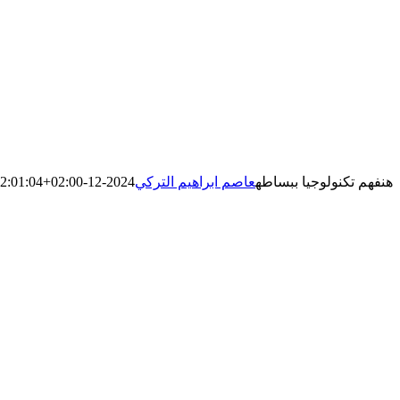
هنفهم تكنولوجيا ببساطه
عاصم ابراهيم التركي
2024-12-05T02:01:04+02:00